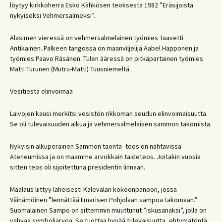
löytyy kirkkoherra Esko Kähkösen teoksesta 1982 ”Eräsijoista
nykyiseksi Vehmersalmeksi”.
Alasimen vieressä on vehmersalmelainen työmies Taavetti
Antikainen. Palkeen tangossa on maanviljelijä Aabel Happonen ja
työmies Paavo Räsänen. Tulen ääressä on pitkäpartainen työmies
Matti Turunen (Mutru-Matti) Tuusniemeltä.
Vesitiestä elinvoimaa
Laivojen kausi merkitsi vesistön rikkoman seudun elinvoimaisuutta.
Se oli tulevaisuuden alkua ja vehmersalmelaisen sammon takomista.
Nykyisin alkuperäinen Sammon taonta -teos on nähtävissä
Ateneumissa ja on maamme arvokkain taideteos. Joitakin vuosia
sitten teos oli sijoitettuna presidentin linnaan.
Maalaus liittyy läheisesti Kalevalan kokoonpanoon, jossa
Väinämöinen ”lennättää Ilmarisen Pohjolaan sampoa takomaan.”
Suomalainen Sampo on sittemmin muuttunut ”iskusanaksi”, jolla on
vahvaa symboliarvoa. Se tuottaa hyvää tulevaisuutta, ehtymätöntä