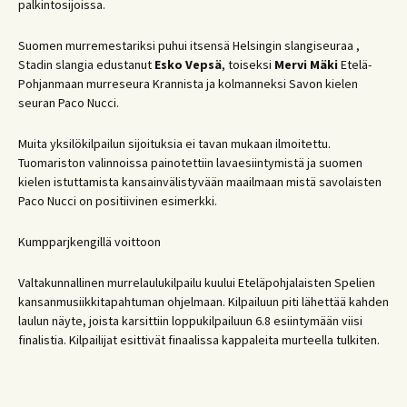
palkintosijoissa.
Suomen murremestariksi puhui itsensä Helsingin slangiseuraa ,
Stadin slangia edustanut
Esko Vepsä
, toiseksi
Mervi Mäki
Etelä-
Pohjanmaan murreseura Krannista ja kolmanneksi Savon kielen
seuran Paco Nucci.
Muita yksilökilpailun sijoituksia ei tavan mukaan ilmoitettu.
Tuomariston valinnoissa painotettiin lavaesiintymistä ja suomen
kielen istuttamista kansainvälistyvään maailmaan mistä savolaisten
Paco Nucci on positiivinen esimerkki.
Kumpparjkengillä voittoon
Valtakunnallinen murrelaulukilpailu kuului Eteläpohjalaisten Spelien
kansanmusiikkitapahtuman ohjelmaan. Kilpailuun piti lähettää kahden
laulun näyte, joista karsittiin loppukilpailuun 6.8 esiintymään viisi
finalistia. Kilpailijat esittivät finaalissa kappaleita murteella tulkiten.