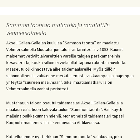
Sammon taontaa mallattiin ja maalattiin
Vehmersalmella
Akseli Gallen-Gallelan kuuluisa ”Sammon taonta” on maalattu
Vehmersalmella Mustaharjun talon rantarinteellä v.1893. Kauniit
maisemat vetivät laivareittien varsille talojen peräkamareihin
kesävieraita, koska silloin ei vielä ollut tapana rakentaa huviloita.
Maaseutu oli kiinnostava aihe taidemaalareille. Myös tällöin
säännnöllinen laivaliikenne merkitsi entistä vilkkaampaa ja laajempaa
yhteyttä ”suureen maailmaan”. Siksi maatilamatkailulla on
Vehmersalmella vanhat perinteet.
Mustaharjun taloon osautui taidemaalari Akseli Gallen-Gallela ja
maalasi realistisen kalevalataulun ”Sammon taonta”. Hän käytti
malleina paikkakunnan miehiä. Monet heistä taidemaalari tapasi
KuopioLitmaniemi väliä liikennöivässä Ahtilaivassa.
Katselkaamme nyt tarkkaan ”Sammon taonta” valokuvaa, joka