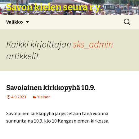
Siirry
Savon kielen seura r.y.
sisältöön
Haku:
Valikko
Kaikki kirjoittajan
sks_admin
artikkelit
Savolainen kirkkopyhä 10.9.
4.9.2023
Yleinen
Savolainen kirkkopyhä järjestetään tänä vuonna
sunnuntaina 10.9. klo 10 Kangasniemen kirkossa.