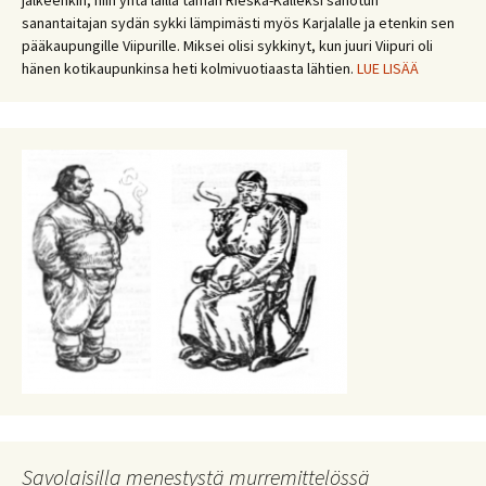
jälkeenkin, niin yhtä lailla tämän Rieska-Kalleksi sanotun
sanantaitajan sydän sykki lämpimästi myös Karjalalle ja etenkin sen
pääkaupungille Viipurille. Miksei olisi sykkinyt, kun juuri Viipuri oli
hänen kotikaupunkinsa heti kolmivuotiaasta lähtien.
LUE LISÄÄ
Savolaisilla menestystä murremittelössä