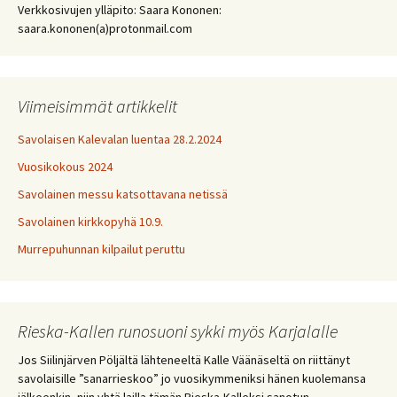
Verkkosivujen ylläpito: Saara Kononen:
saara.kononen(a)protonmail.com
Viimeisimmät artikkelit
Savolaisen Kalevalan luentaa 28.2.2024
Vuosikokous 2024
Savolainen messu katsottavana netissä
Savolainen kirkkopyhä 10.9.
Murrepuhunnan kilpailut peruttu
Rieska-Kallen runosuoni sykki myös Karjalalle
Jos Siilinjärven Pöljältä lähteneeltä Kalle Väänäseltä on riittänyt
savolaisille ”sanarrieskoo” jo vuosikymmeniksi hänen kuolemansa