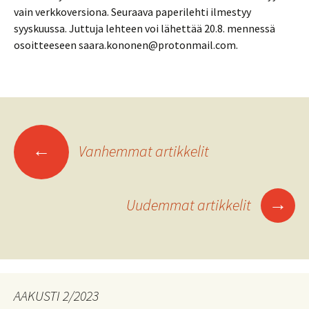
vain verkkoversiona. Seuraava paperilehti ilmestyy
syyskuussa. Juttuja lehteen voi lähettää 20.8. mennessä
osoitteeseen saara.kononen@protonmail.com.
Artikkelien
←
Vanhemmat artikkelit
selaus
→
Uudemmat artikkelit
AAKUSTI 2/2023