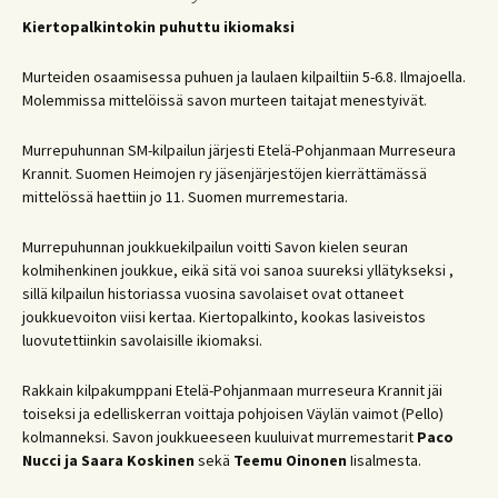
Kiertopalkintokin puhuttu ikiomaksi
Murteiden osaamisessa puhuen ja laulaen kilpailtiin 5-6.8. Ilmajoella.
Molemmissa mittelöissä savon murteen taitajat menestyivät.
Murrepuhunnan SM-kilpailun järjesti Etelä-Pohjanmaan Murreseura
Krannit. Suomen Heimojen ry jäsenjärjestöjen kierrättämässä
mittelössä haettiin jo 11. Suomen murremestaria.
Murrepuhunnan joukkuekilpailun voitti Savon kielen seuran
kolmihenkinen joukkue, eikä sitä voi sanoa suureksi yllätykseksi ,
sillä kilpailun historiassa vuosina savolaiset ovat ottaneet
joukkuevoiton viisi kertaa. Kiertopalkinto, kookas lasiveistos
luovutettiinkin savolaisille ikiomaksi.
Rakkain kilpakumppani Etelä-Pohjanmaan murreseura Krannit jäi
toiseksi ja edelliskerran voittaja pohjoisen Väylän vaimot (Pello)
kolmanneksi. Savon joukkueeseen kuuluivat murremestarit
Paco
Nucci
ja Saara Koskinen
sekä
Teemu Oinonen
Iisalmesta.