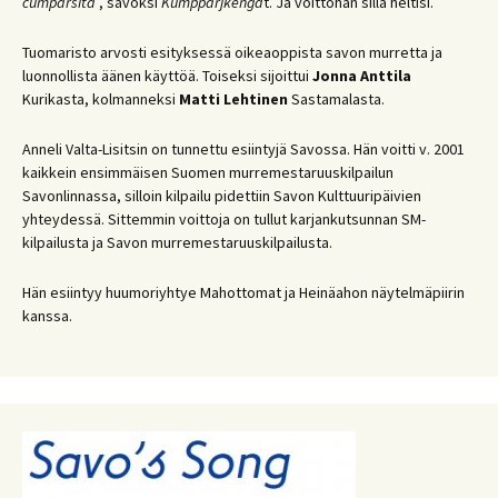
cumparsita
, savoksi
Kumpparjkengä
t. Ja voittohan sillä heltisi.
Tuomaristo arvosti esityksessä oikeaoppista savon murretta ja
luonnollista äänen käyttöä. Toiseksi sijoittui
Jonna Anttila
Kurikasta, kolmanneksi
Matti Lehtinen
Sastamalasta.
Anneli Valta-Lisitsin on tunnettu esiintyjä Savossa. Hän voitti v. 2001
kaikkein ensimmäisen Suomen murremestaruuskilpailun
Savonlinnassa, silloin kilpailu pidettiin Savon Kulttuuripäivien
yhteydessä. Sittemmin voittoja on tullut karjankutsunnan SM-
kilpailusta ja Savon murremestaruuskilpailusta.
Hän esiintyy huumoriyhtye Mahottomat ja Heinäahon näytelmäpiirin
kanssa.