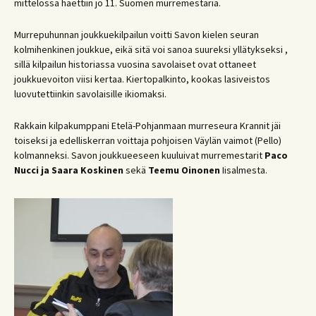
mittelössä haettiin jo 11. Suomen murremestaria.
Murrepuhunnan joukkuekilpailun voitti Savon kielen seuran
kolmihenkinen joukkue, eikä sitä voi sanoa suureksi yllätykseksi ,
sillä kilpailun historiassa vuosina savolaiset ovat ottaneet
joukkuevoiton viisi kertaa. Kiertopalkinto, kookas lasiveistos
luovutettiinkin savolaisille ikiomaksi.
Rakkain kilpakumppani Etelä-Pohjanmaan murreseura Krannit jäi
toiseksi ja edelliskerran voittaja pohjoisen Väylän vaimot (Pello)
kolmanneksi. Savon joukkueeseen kuuluivat murremestarit
Paco
Nucci
ja Saara Koskinen
sekä
Teemu Oinonen
Iisalmesta.