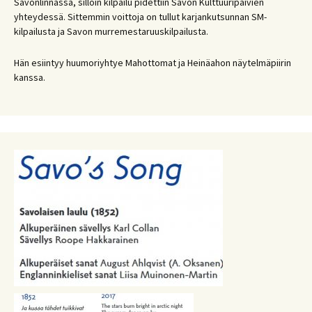
Savonlinnassa, silloin kilpailu pidettiin Savon Kulttuuripäivien
yhteydessä. Sittemmin voittoja on tullut karjankutsunnan SM-
kilpailusta ja Savon murremestaruuskilpailusta.
Hän esiintyy huumoriyhtye Mahottomat ja Heinäahon näytelmäpiirin
kanssa.