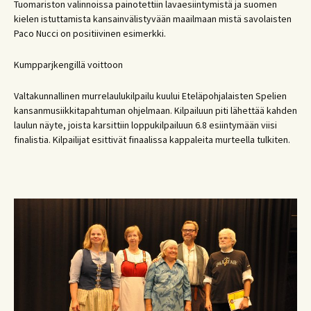
Tuomariston valinnoissa painotettiin lavaesiintymistä ja suomen
kielen istuttamista kansainvälistyvään maailmaan mistä savolaisten
Paco Nucci on positiivinen esimerkki.
Kumpparjkengillä voittoon
Valtakunnallinen murrelaulukilpailu kuului Eteläpohjalaisten Spelien
kansanmusiikkitapahtuman ohjelmaan. Kilpailuun piti lähettää kahden
laulun näyte, joista karsittiin loppukilpailuun 6.8 esiintymään viisi
finalistia. Kilpailijat esittivät finaalissa kappaleita murteella tulkiten.