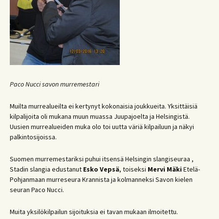
Paco Nucci savon murremestari
Muilta murrealueilta ei kertynyt kokonaisia joukkueita. Yksittäisiä
kilpalijoita oli mukana muun muassa Juupajoelta ja Helsingistä.
Uusien murrealueiden muka olo toi uutta väriä kilpailuun ja näkyi
palkintosijoissa.
Suomen murremestariksi puhui itsensä Helsingin slangiseuraa ,
Stadin slangia edustanut
Esko Vepsä
, toiseksi
Mervi Mäki
Etelä-
Pohjanmaan murreseura Krannista ja kolmanneksi Savon kielen
seuran Paco Nucci.
Muita yksilökilpailun sijoituksia ei tavan mukaan ilmoitettu.