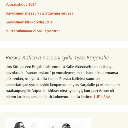
Vuosikokous 2024
Savolainen messu katsottavana netissä
Savolainen kirkkopyhä 10.9.
Murrepuhunnan kilpailut peruttu
Rieska-Kallen runosuoni sykki myös Karjalalle
Jos Siilinjärven Pöljältä lähteneeltä Kalle Väänäseltä on riittänyt
savolaisille ”sanarrieskoo” jo vuosikymmeniksi hänen kuolemansa
jälkeenkin, niin yhtä lailla tämän Rieska-Kalleksi sanotun
sanantaitajan sydän sykki lämpimästi myös Karjalalle ja etenkin sen
pääkaupungille Viipurille. Miksei olisi sykkinyt, kun juuri Viipuri oli
hänen kotikaupunkinsa heti kolmivuotiaasta lähtien.
LUE LISÄÄ