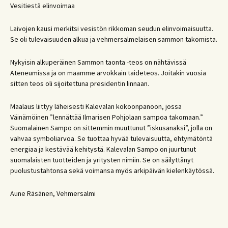
Vesitiestä elinvoimaa
Laivojen kausi merkitsi vesistön rikkoman seudun elinvoimaisuutta.
Se oli tulevaisuuden alkua ja vehmersalmelaisen sammon takomista.
Nykyisin alkuperäinen Sammon taonta -teos on nähtävissä
Ateneumissa ja on maamme arvokkain taideteos. Joitakin vuosia
sitten teos oli sijoitettuna presidentin linnaan.
Maalaus liittyy läheisesti Kalevalan kokoonpanoon, jossa
Väinämöinen ”lennättää Ilmarisen Pohjolaan sampoa takomaan.”
Suomalainen Sampo on sittemmin muuttunut ”iskusanaksi”, jolla on
vahvaa symboliarvoa. Se tuottaa hyvää tulevaisuutta, ehtymätöntä
energiaa ja kestävää kehitystä. Kalevalan Sampo on juurtunut
suomalaisten tuotteiden ja yritysten nimiin. Se on säilyttänyt
puolustustahtonsa sekä voimansa myös arkipäivän kielenkäytössä.
Aune Räsänen, Vehmersalmi