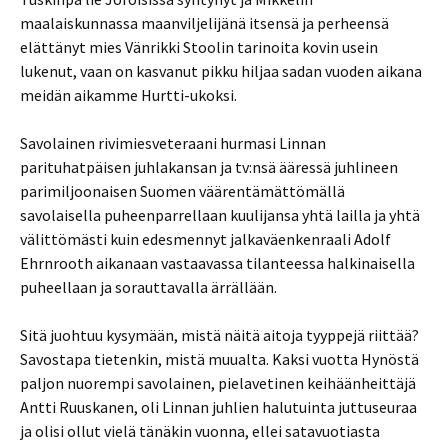
maalaiskunnassa maanviljelijänä itsensä ja perheensä
elättänyt mies Vänrikki Stoolin tarinoita kovin usein
lukenut, vaan on kasvanut pikku hiljaa sadan vuoden aikana
meidän aikamme Hurtti-ukoksi.
Savolainen rivimiesveteraani hurmasi Linnan
parituhatpäisen juhlakansan ja tv:nsä ääressä juhlineen
parimiljoonaisen Suomen väärentämättömällä
savolaisella puheenparrellaan kuulijansa yhtä lailla ja yhtä
välittömästi kuin edesmennyt jalkaväenkenraali Adolf
Ehrnrooth aikanaan vastaavassa tilanteessa halkinaisella
puheellaan ja sorauttavalla ärrällään.
Sitä juohtuu kysymään, mistä näitä aitoja tyyppejä riittää?
Savostapa tietenkin, mistä muualta. Kaksi vuotta Hynöstä
paljon nuorempi savolainen, pielavetinen keihäänheittäjä
Antti Ruuskanen, oli Linnan juhlien halutuinta juttuseuraa
ja olisi ollut vielä tänäkin vuonna, ellei satavuotiasta