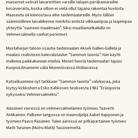
maisemat vetivät laivareittien varsille talojen peräkamareihin
kesävieraita, koska silloin ei vielä ollut tapana rakentaa huviloita.
Maaseutu oli kiinnostava aihe taidemaalareille. Myös tällöin
säännnöllinen laivaliikenne merkitsi entistä vilkkaampaa ja laajempaa
yhteyttä ”suureen maailmaan”. Siksi maatilamatkailulla on
Vehmersalmella vanhat perinteet.
Mustaharjun taloon osautui taidemaalari Akseli Gallen-Gallela ja
maalasi realistisen kalevalataulun ”Sammon taonta”. Hän käytti
malleina paikkakunnan miehiä. Monet heistä taidemaalari tapasi
KuopioLitmaniemi väliä liikennöivässä Ahtilaivassa.
Katselkaamme nyt tarkkaan ”Sammon taonta” valokuvaa, joka
löytyy kirkkoherra Esko Kähkösen teoksesta 1982 ”Eräsijoista
nykyiseksi Vehmersalmeksi”.
Alasimen vieressä on vehmersalmelainen työmies Taavetti
Antikainen. Palkeen tangossa on maanviljelijä Aabel Happonen ja
työmies Paavo Räsänen. Tulen ääressä on pitkäpartainen työmies
Matti Turunen (Mutru-Matti) Tuusniemeltä.