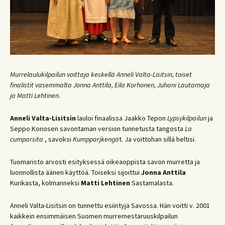
Murrelaulukilpailun voittaja keskellä Anneli Valta-Lisitsin, toiset
finalistit vasemmalta Jonna Anttila, Eila Korhonen, Juhani Lautamaja
ja Matti Lehtinen.
Anneli Valta-Lisitsin
lauloi finaalissa Jaakko Tepon
Lypsykilpailun
ja
Seppo Konosen savontaman version tunnetusta tangosta
La
cumparsita
, savoksi
Kumpparjkengä
t. Ja voittohan sillä heltisi.
Tuomaristo arvosti esityksessä oikeaoppista savon murretta ja
luonnollista äänen käyttöä. Toiseksi sijoittui
Jonna Anttila
Kurikasta, kolmanneksi
Matti Lehtinen
Sastamalasta.
Anneli Valta-Lisitsin on tunnettu esiintyjä Savossa. Hän voitti v. 2001
kaikkein ensimmäisen Suomen murremestaruuskilpailun