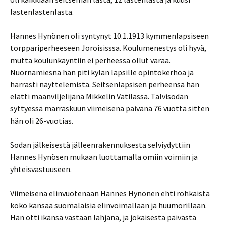
lastenlastenlasta.
Hannes Hynönen oli syntynyt 10.1.1913 kymmenlapsiseen
torppariperheeseen Joroisisssa. Koulumenestys oli hyvä,
mutta koulunkäyntiin ei perheessä ollut varaa.
Nuornamiesnä hän piti kylän lapsille opintokerhoa ja
harrasti näyttelemistä. Seitsenlapsisen perheensä hän
elätti maanviljelijänä Mikkelin Vatilassa. Talvisodan
syttyessä marraskuun viimeisenä päivänä 76 vuotta sitten
hän oli 26-vuotias.
Sodan jälkeisestä jälleenrakennuksesta selviydyttiin
Hannes Hynösen mukaan luottamalla omiin voimiin ja
yhteisvastuuseen.
Viimeisenä elinvuotenaan Hannes Hynönen ehti rohkaista
koko kansaa suomalaisia elinvoimallaan ja huumorillaan.
Hän otti ikänsä vastaan lahjana, ja jokaisesta päivästä