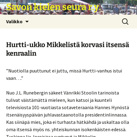
Siirry
Savon kielen seura r.y.
sisältöön
Haku:
Valikko
Hurtti-ukko Mikkelistä korvasi itsensä
kenraalin
”Nuotiolla puuttunut ei juttu, missä Hurtti-vanhus istui
vaan….”
Nuo J.L. Runebergin säkeet Vänrikki Stoolin tarinoista
tulivat väistämättä mieleen, kun katsoi ja kuunteli
televisiosta 101-vuotiasta sotaveteraania Hannes Hynöstä
itsenäisyyspäivän juhlavastaanotolla presidentinlinnassa.
Kas siinäpä mies, joka ei turhasta hätkähdä ja uskaltaa olla
oma itsensä myös ns. yhteiskunnan isokenkäisten edessä.
Tuskinpa lie Joroisissa syntynyt ja Mikkelin