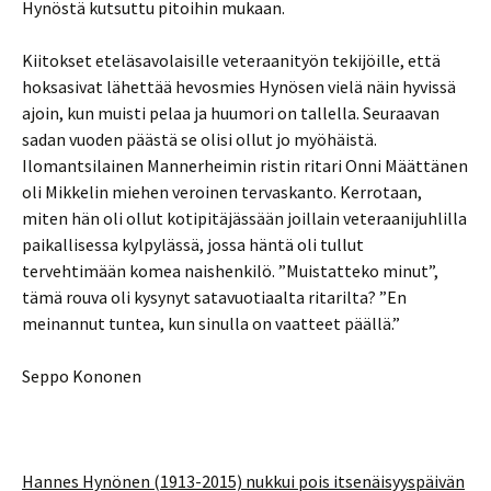
Hynöstä kutsuttu pitoihin mukaan.
Kiitokset eteläsavolaisille veteraanityön tekijöille, että
hoksasivat lähettää hevosmies Hynösen vielä näin hyvissä
ajoin, kun muisti pelaa ja huumori on tallella. Seuraavan
sadan vuoden päästä se olisi ollut jo myöhäistä.
Ilomantsilainen Mannerheimin ristin ritari Onni Määttänen
oli Mikkelin miehen veroinen tervaskanto. Kerrotaan,
miten hän oli ollut kotipitäjässään joillain veteraanijuhlilla
paikallisessa kylpylässä, jossa häntä oli tullut
tervehtimään komea naishenkilö. ”Muistatteko minut”,
tämä rouva oli kysynyt satavuotiaalta ritarilta? ”En
meinannut tuntea, kun sinulla on vaatteet päällä.”
Seppo Kononen
Hannes Hynönen (1913-2015) nukkui pois itsenäisyyspäivän