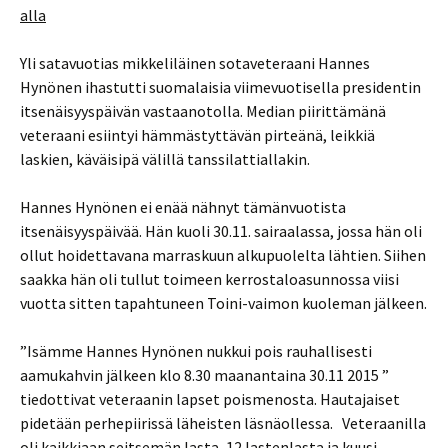
alla
Yli satavuotias mikkeliläinen sotaveteraani Hannes
Hynönen ihastutti suomalaisia viimevuotisella presidentin
itsenäisyyspäivän vastaanotolla. Median piirittämänä
veteraani esiintyi hämmästyttävän pirteänä, leikkiä
laskien, käväisipä välillä tanssilattiallakin.
Hannes Hynönen ei enää nähnyt tämänvuotista
itsenäisyyspäivää. Hän kuoli 30.11. sairaalassa, jossa hän oli
ollut hoidettavana marraskuun alkupuolelta lähtien. Siihen
saakka hän oli tullut toimeen kerrostaloasunnossa viisi
vuotta sitten tapahtuneen Toini-vaimon kuoleman jälkeen.
”Isämme Hannes Hynönen nukkui pois rauhallisesti
aamukahvin jälkeen klo 8.30 maanantaina 30.11 2015 ”
tiedottivat veteraanin lapset poismenosta. Hautajaiset
pidetään perhepiirissä läheisten läsnäollessa. Veteraanilla
oli kaikkiaan seitsemän lasta, 12 lastenlasta ja kuusi