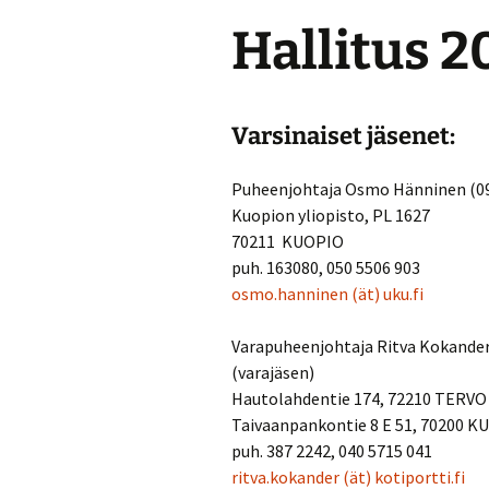
Hallitus 
Varsinaiset jäsenet:
Puheenjohtaja Osmo Hänninen (0
Kuopion yliopisto, PL 1627
70211 KUOPIO
puh. 163080, 050 5506 903
osmo.hanninen
(ät)
uku.fi
Varapuheenjohtaja Ritva Kokander
(varajäsen)
Hautolahdentie 174, 72210 TERVO
Taivaanpankontie 8 E 51, 70200 
puh. 387 2242, 040 5715 041
ritva.kokander
(ät)
kotiportti.fi