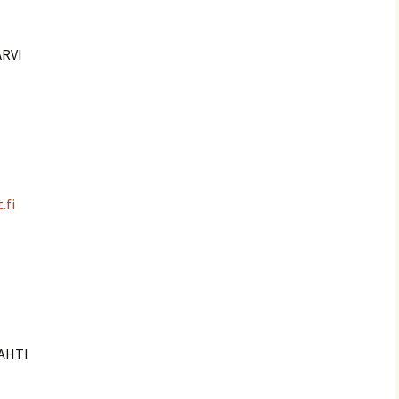
ÄRVI
.fi
LAHTI