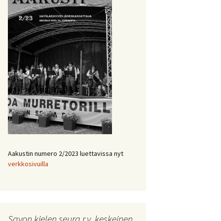
Aakustin numero 2/2023 luettavissa nyt
verkkosivuilla
Savon kielen seura r.y. keskeinen