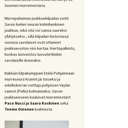
Suomen murremestaria.
Murrepuhunnan joukkuekilpailun voitti
Savon kielen seuran kolmihenkinen
joukkue, eikä sitä voi sanoa suureksi
yllätykseksi , sillä kilpailun historiassa
vuosina savolaiset ovat ottaneet
joukkuevoiton viisi kertaa. Kiertopalkinto,
kookas lasiveistos luovutettiinkin
savolaisille ikiomaksi.
Rakkain kilpakumppani Etelä-Pohjanmaan
murreseura Krannit jäi toiseksi ja
edelliskerran voittaja pohjoisen Väylän
vaimot (Pello) kolmanneksi. Savon
joukkueeseen kuuluivat murremestarit
Paco Nucci
ja Saara Koskinen
sekä
Teemu Oinonen
Iisalmesta.