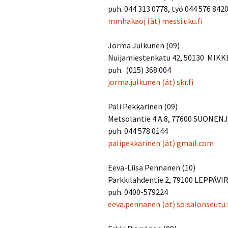
puh. 044 313 0778, työ 044 576 842
mmhakaoj
(ät)
messi.uku.fi
Jorma Julkunen (09)
Nuijamiestenkatu 42, 50130 MIKK
puh. (015) 368 004
jorma.julkunen
(ät)
skr.fi
Pali Pekkarinen (09)
Metsolantie 4 A 8, 77600 SUONEN
puh. 044 578 0144
palipekkarinen
(ät)
gmail.com
Eeva-Liisa Pennanen (10)
Parkkilahdentie 2, 79100 LEPPÄVI
puh. 0400-579224
eeva.pennanen
(ät)
soisalonseutu.