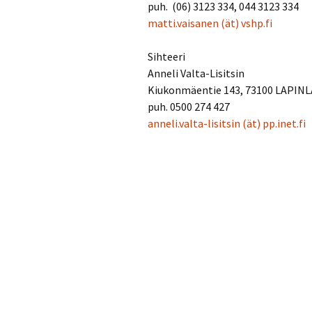
puh. (06) 3123 334, 044 3123 334
matti.vaisanen
(ät)
vshp.fi
Sihteeri
Anneli Valta-Lisitsin
Kiukonmäentie 143, 73100 LAPIN
puh. 0500 274 427
anneli.valta-lisitsin
(ät)
pp.inet.fi