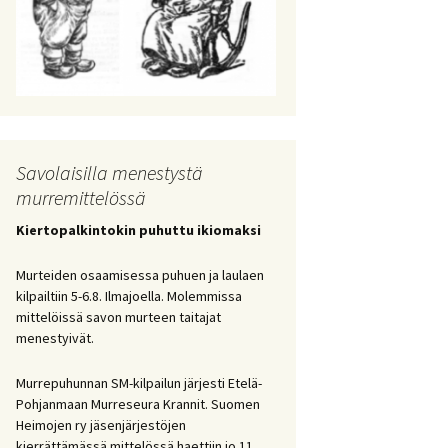
Savolaisilla menestystä
murremittelössä
Kiertopalkintokin puhuttu ikiomaksi
Murteiden osaamisessa puhuen ja laulaen
kilpailtiin 5-6.8. Ilmajoella. Molemmissa
mittelöissä savon murteen taitajat
menestyivät.
Murrepuhunnan SM-kilpailun järjesti Etelä-
Pohjanmaan Murreseura Krannit. Suomen
Heimojen ry jäsenjärjestöjen
kierrättämässä mittelössä haettiin jo 11.