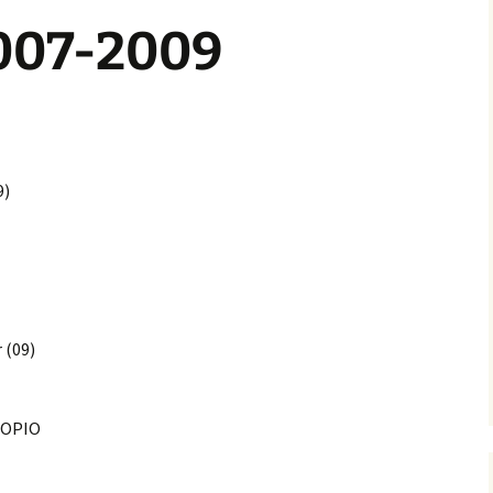
2007-2009
Savolaenen joolu-uatto
Jouko Pirskasen
Robinson Crusoe savoksi
Muistomerkkejä
9)
Bertta Räsänen
Savolainen merkkituote
Hanna Partanen ja
kalakukko
Täs oes tämmönenj
väetös
 (09)
Savolaenen
aatokeeninen rentootus
KUOPIO