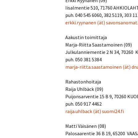
Erkki Ryynänen (09)
Iisalmentie 510, 71760 AHKIOLAH
puh. 040 545 6060, 382 5119, 303 11
erkki.ryynanen
(ät)
savonsanomat.
Aakustin toimittaja
Marja-Riitta Saastamoinen (09)
Julkulanniementie 2 N 34, 70260
puh. 050 381 5384
marja-riitta.saastamoinen
(ät)
dn
Rahastonhoitaja
Raija Uhlbäck (09)
Puijonsarventie 15 B 9, 70260 KU
puh. 050 917 4462
raija.uhlback
(ät)
suomi24.fi
Matti Väisänen (08)
Palosaarentie 36 B 19, 65200 VAAS