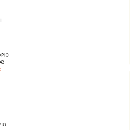
I
OPIO
442
t
PIO