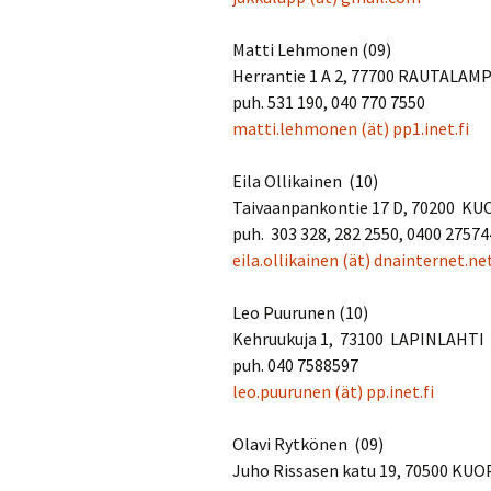
Matti Lehmonen (09)
Herrantie 1 A 2, 77700 RAUTALAMP
puh. 531 190, 040 770 7550
matti.lehmonen
(ät)
pp1.inet.fi
Eila Ollikainen (10)
Taivaanpankontie 17 D, 70200 KU
puh. 303 328, 282 2550, 0400 2757
eila.ollikainen
(ät)
dnainternet.ne
Leo Puurunen (10)
Kehruukuja 1, 73100 LAPINLAHTI
puh. 040 7588597
leo.puurunen
(ät)
pp.inet.fi
Olavi Rytkönen (09)
Juho Rissasen katu 19, 70500 KUO