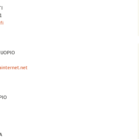
TI
1
fi
 KUOPIO
ainternet.net
OPIO
A