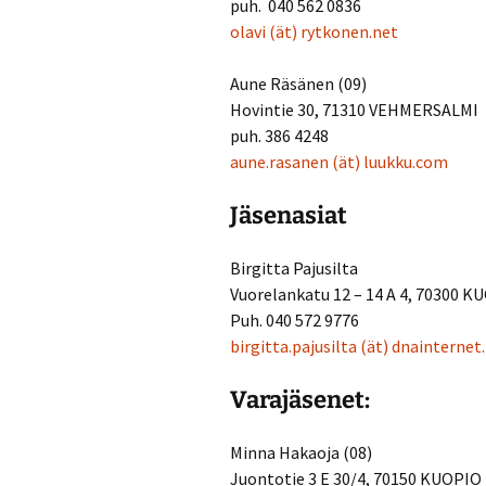
puh. 040 562 0836
olavi
(ät)
rytkonen.net
Aune Räsänen (09)
Hovintie 30, 71310 VEHMERSALMI
puh. 386 4248
aune.rasanen
(ät)
luukku.com
Jäsenasiat
Birgitta Pajusilta
Vuorelankatu 12 – 14 A 4, 70300 K
Puh. 040 572 9776
birgitta.pajusilta
(ät)
dnainternet
Varajäsenet:
Minna Hakaoja (08)
Juontotie 3 E 30/4, 70150 KUOPIO