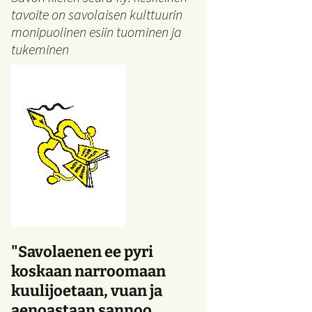
tavoite on savolaisen kulttuurin
monipuolinen esiin tuominen ja
tukeminen
"Savolaenen ee pyri
koskaan narroomaan
kuulijoetaan, vuan ja
aenoastaan sannoo