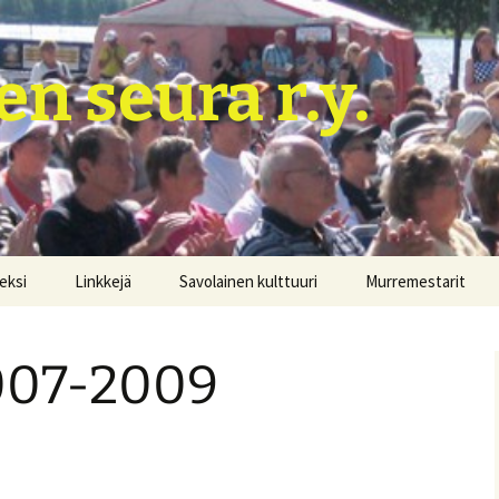
en seura r.y.
neksi
Linkkejä
Savolainen kulttuuri
Murremestarit
Hurtti-ukko Mikkelistä
korvasi itsensä kenraalin
2007-2009
Murtumatta murteen
puolesta
Marseljeesi savolaisille ja
ranskalaisille