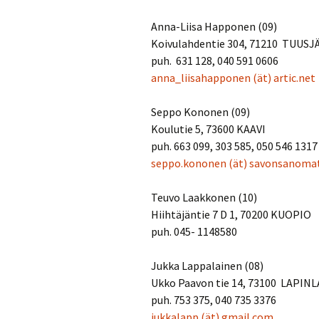
Anna-Liisa Happonen (09)
Koivulahdentie 304, 71210 TUUSJ
puh. 631 128, 040 591 0606
anna_liisahapponen
(ät)
artic.net
Seppo Kononen (09)
Koulutie 5, 73600 KAAVI
puh. 663 099, 303 585, 050 546 1317
seppo.kononen
(ät)
savonsanomat
Teuvo Laakkonen (10)
Hiihtäjäntie 7 D 1, 70200 KUOPIO
puh. 045- 1148580
Jukka Lappalainen (08)
Ukko Paavon tie 14, 73100 LAPIN
puh. 753 375, 040 735 3376
jukkalapp
(ät)
gmail.com