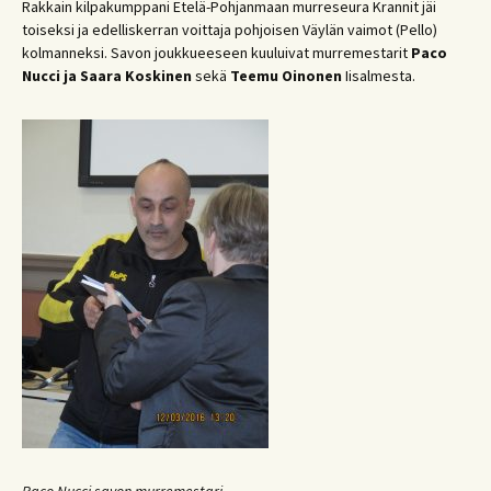
Rakkain kilpakumppani Etelä-Pohjanmaan murreseura Krannit jäi
toiseksi ja edelliskerran voittaja pohjoisen Väylän vaimot (Pello)
kolmanneksi. Savon joukkueeseen kuuluivat murremestarit
Paco
Nucci
ja Saara Koskinen
sekä
Teemu Oinonen
Iisalmesta.