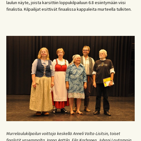
laulun näyte, joista karsittiin loppukilpailuun 6.8 esiintymään viisi
finalistia. Kilpailijat esittivät finaalissa kappaleita murteella tulkiten.
Murrelaulukilpailun voittaja keskellä Anneli Valta-Lisitsin, toiset
finalistit vasemmalta Jonna Anttila, Eila Korhonen, Juhani Lautamaja