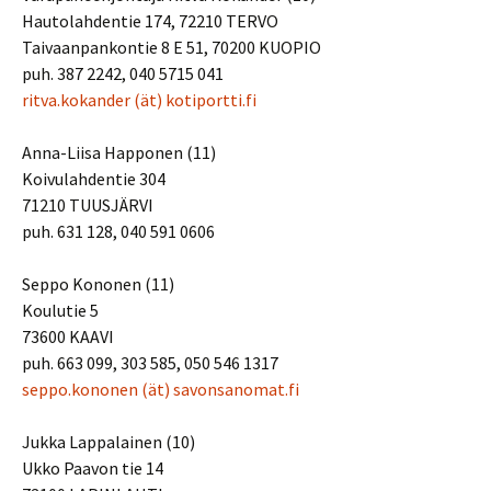
Hautolahdentie 174, 72210 TERVO
Taivaanpankontie 8 E 51, 70200 KUOPIO
puh. 387 2242, 040 5715 041
ritva.kokander (ät) kotiportti.fi
Anna-Liisa Happonen (11)
Koivulahdentie 304
71210 TUUSJÄRVI
puh. 631 128, 040 591 0606
Seppo Kononen (11)
Koulutie 5
73600 KAAVI
puh. 663 099, 303 585, 050 546 1317
seppo.kononen (ät) savonsanomat.fi
Jukka Lappalainen (10)
Ukko Paavon tie 14