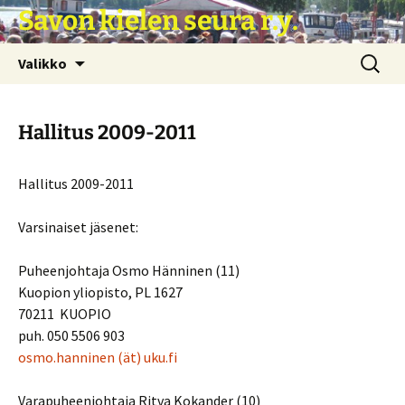
Siirry
Savon kielen seura r.y.
sisältöön
Haku:
Valikko
Hallitus 2009-2011
Hallitus 2009-2011
Varsinaiset jäsenet:
Puheenjohtaja Osmo Hänninen (11)
Kuopion yliopisto, PL 1627
70211 KUOPIO
puh. 050 5506 903
osmo.hanninen (ät) uku.fi
Varapuheenjohtaja Ritva Kokander (10)