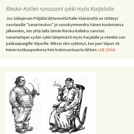
Rieska-Kallen runosuoni sykki myös Karjalalle
Jos Siilinjärven Pöljältä lähteneeltä Kalle Väänäseltä on riittänyt
savolaisille ”sanarrieskoo” jo vuosikymmeniksi hänen kuolemansa
jälkeenkin, niin yhtä lailla tämän Rieska-Kalleksi sanotun
sanantaitajan sydän sykki lämpimästi myös Karjalalle ja etenkin sen
pääkaupungille Viipurille. Miksei olisi sykkinyt, kun juuri Viipuri oli
hänen kotikaupunkinsa heti kolmivuotiaasta lähtien.
LUE LISÄÄ