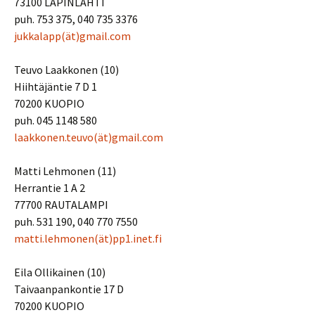
73100 LAPINLAHTI
puh. 753 375, 040 735 3376
jukkalapp(ät)gmail.com
Teuvo Laakkonen (10)
Hiihtäjäntie 7 D 1
70200 KUOPIO
puh. 045 1148 580
laakkonen.teuvo(ät)gmail.com
Matti Lehmonen (11)
Herrantie 1 A 2
77700 RAUTALAMPI
puh. 531 190, 040 770 7550
matti.lehmonen(ät)pp1.inet.fi
Eila Ollikainen (10)
Taivaanpankontie 17 D
70200 KUOPIO