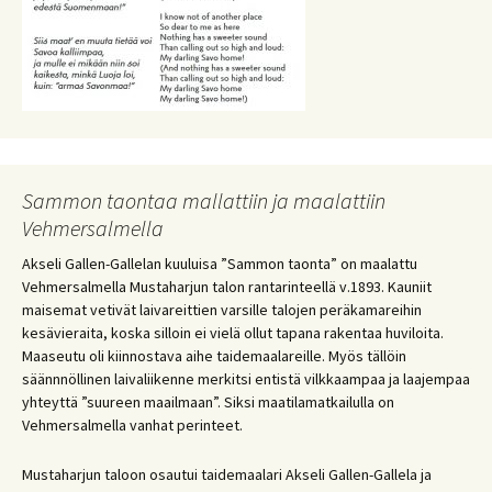
Sammon taontaa mallattiin ja maalattiin
Vehmersalmella
Akseli Gallen-Gallelan kuuluisa ”Sammon taonta” on maalattu
Vehmersalmella Mustaharjun talon rantarinteellä v.1893. Kauniit
maisemat vetivät laivareittien varsille talojen peräkamareihin
kesävieraita, koska silloin ei vielä ollut tapana rakentaa huviloita.
Maaseutu oli kiinnostava aihe taidemaalareille. Myös tällöin
säännnöllinen laivaliikenne merkitsi entistä vilkkaampaa ja laajempaa
yhteyttä ”suureen maailmaan”. Siksi maatilamatkailulla on
Vehmersalmella vanhat perinteet.
Mustaharjun taloon osautui taidemaalari Akseli Gallen-Gallela ja