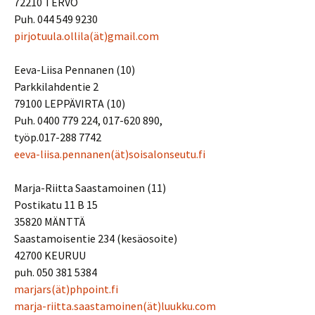
72210 TERVO
Puh. 044 549 9230
pirjotuula.ollila(ät)gmail.com
Eeva-Liisa Pennanen (10)
Parkkilahdentie 2
79100 LEPPÄVIRTA (10)
Puh. 0400 779 224, 017-620 890,
työp.017-288 7742
eeva-liisa.pennanen(ät)soisalonseutu.fi
Marja-Riitta Saastamoinen (11)
Postikatu 11 B 15
35820 MÄNTTÄ
Saastamoisentie 234 (kesäosoite)
42700 KEURUU
puh. 050 381 5384
marjars(ät)phpoint.fi
marja-riitta.saastamoinen(ät)luukku.com