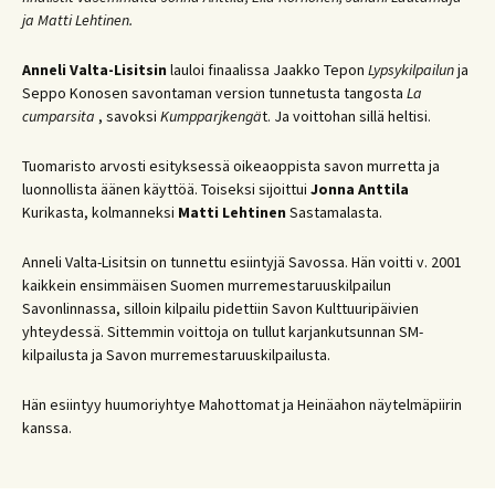
ja Matti Lehtinen.
Anneli Valta-Lisitsin
lauloi finaalissa Jaakko Tepon
Lypsykilpailun
ja
Seppo Konosen savontaman version tunnetusta tangosta
La
cumparsita
, savoksi
Kumpparjkengä
t. Ja voittohan sillä heltisi.
Tuomaristo arvosti esityksessä oikeaoppista savon murretta ja
luonnollista äänen käyttöä. Toiseksi sijoittui
Jonna Anttila
Kurikasta, kolmanneksi
Matti Lehtinen
Sastamalasta.
Anneli Valta-Lisitsin on tunnettu esiintyjä Savossa. Hän voitti v. 2001
kaikkein ensimmäisen Suomen murremestaruuskilpailun
Savonlinnassa, silloin kilpailu pidettiin Savon Kulttuuripäivien
yhteydessä. Sittemmin voittoja on tullut karjankutsunnan SM-
kilpailusta ja Savon murremestaruuskilpailusta.
Hän esiintyy huumoriyhtye Mahottomat ja Heinäahon näytelmäpiirin
kanssa.