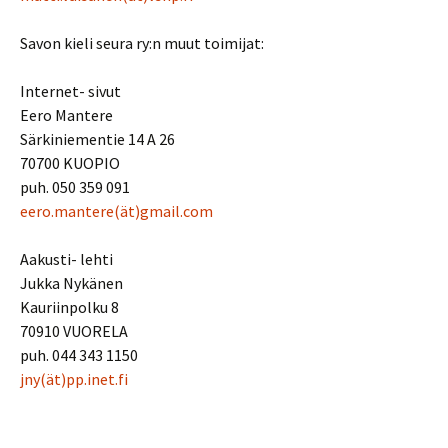
Savon kieli seura ry:n muut toimijat:
Internet- sivut
Eero Mantere
Särkiniementie 14 A 26
70700 KUOPIO
puh. 050 359 091
eero.mantere(ät)gmail.com
Aakusti- lehti
Jukka Nykänen
Kauriinpolku 8
70910 VUORELA
puh. 044 343 1150
jny(ät)pp.inet.fi