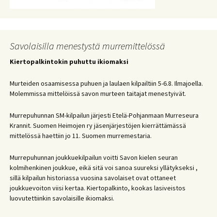
Savolaisilla menestystä murremittelössä
Kiertopalkintokin puhuttu ikiomaksi
Murteiden osaamisessa puhuen ja laulaen kilpailtiin 5-6.8. Ilmajoella.
Molemmissa mittelöissä savon murteen taitajat menestyivät.
Murrepuhunnan SM-kilpailun järjesti Etelä-Pohjanmaan Murreseura
Krannit. Suomen Heimojen ry jäsenjärjestöjen kierrättämässä
mittelössä haettiin jo 11. Suomen murremestaria.
Murrepuhunnan joukkuekilpailun voitti Savon kielen seuran
kolmihenkinen joukkue, eikä sitä voi sanoa suureksi yllätykseksi ,
sillä kilpailun historiassa vuosina savolaiset ovat ottaneet
joukkuevoiton viisi kertaa. Kiertopalkinto, kookas lasiveistos
luovutettiinkin savolaisille ikiomaksi.