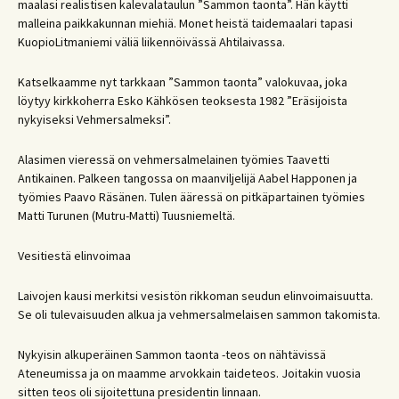
maalasi realistisen kalevalataulun ”Sammon taonta”. Hän käytti
malleina paikkakunnan miehiä. Monet heistä taidemaalari tapasi
KuopioLitmaniemi väliä liikennöivässä Ahtilaivassa.
Katselkaamme nyt tarkkaan ”Sammon taonta” valokuvaa, joka
löytyy kirkkoherra Esko Kähkösen teoksesta 1982 ”Eräsijoista
nykyiseksi Vehmersalmeksi”.
Alasimen vieressä on vehmersalmelainen työmies Taavetti
Antikainen. Palkeen tangossa on maanviljelijä Aabel Happonen ja
työmies Paavo Räsänen. Tulen ääressä on pitkäpartainen työmies
Matti Turunen (Mutru-Matti) Tuusniemeltä.
Vesitiestä elinvoimaa
Laivojen kausi merkitsi vesistön rikkoman seudun elinvoimaisuutta.
Se oli tulevaisuuden alkua ja vehmersalmelaisen sammon takomista.
Nykyisin alkuperäinen Sammon taonta -teos on nähtävissä
Ateneumissa ja on maamme arvokkain taideteos. Joitakin vuosia
sitten teos oli sijoitettuna presidentin linnaan.