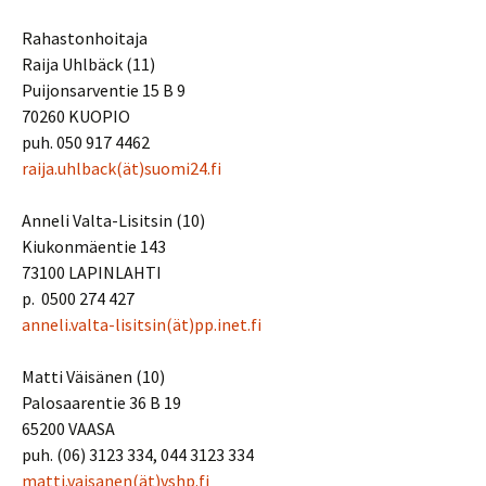
Rahastonhoitaja
Raija Uhlbäck (11)
Puijonsarventie 15 B 9
70260 KUOPIO
puh. 050 917 4462
raija.uhlback(ät)suomi24.fi
Anneli Valta-Lisitsin (10)
Kiukonmäentie 143
73100 LAPINLAHTI
p. 0500 274 427
anneli.valta-lisitsin(ät)pp.inet.fi
Matti Väisänen (10)
Palosaarentie 36 B 19
65200 VAASA
puh. (06) 3123 334, 044 3123 334
matti.vaisanen(ät)vshp.fi