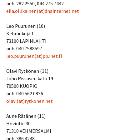
puh. 282 2550, 044 275 7442
eila.ollikainen(ät)dnainternet.net
Leo Puurunen (10)
Kehruukuja 1
73100 LAPINLAHTI
puh. 040 7588597.
leo.puurunen(ät)pp.inet.fi
Olavi Rytkönen (11)
Juho Rissasen katu 19
70500 KUOPIO
puh. 040 562 0836
olavi(ät)rytkonen.net
Aune Räsänen (11)
Hovintie 30
71310 VEHMERSALMI
puh. 386 4248