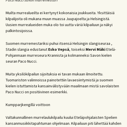
Paco Nucci savon murremestari
Muilta murrealueilta ei kertynyt kokonaisia joukkueita. Yksittäisiä
kilpalijoita oli mukana muun muassa Juupajoelta ja Helsingistä.
Uusien murrealueiden muka olo toi uutta väriä kilpailuun ja näkyi
palkintosijoissa.
Suomen murremestariksi puhui itsensä Helsingin slangiseuraa ,
Stadin slangia edustanut
Esko Vepsä
, toiseksi
Mervi Mäki
Etelä-
Pohjanmaan murreseura Krannista ja kolmanneksi Savon kielen
seuran Paco Nucci.
Muita yksilökilpailun sijoituksia ei tavan mukaan ilmoitettu.
Tuomariston valinnoissa painotettiin lavaesiintymistä ja suomen
kielen istuttamista kansainvälistyvään maailmaan mistä savolaisten
Paco Nucci on positiivinen esimerkki.
Kumpparjkengillä voittoon
Valtakunnallinen murrelaulukilpailu kuului Eteläpohjalaisten Spelien
kansanmusiikkitapahtuman ohjelmaan. Kilpailuun piti lähettää kahden