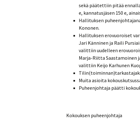
sekä päätettiin pitää ennall
e, kannatusjäsen 150 e, ainai
Hallituksen puheenjohtajana
Kononen.
Hallituksen erovuoroiset var
Jari Känninen ja Raili Pursi
valittiin uudelleen erovuoro
Marja-Riitta Saastamoinen ja
valittiin Keijo Karhunen Kuo
Tilin(toiminnan)tarkastajaksi
Muita asioita kokouskutsussa
Puheenjohtaja päätti kokou
Kokouksen puheenjoht