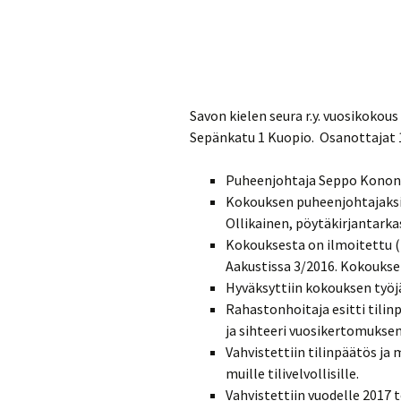
Savon kielen seura r.y. vuosikokous
Sepänkatu 1 Kuopio. Osanottajat 10
Puheenjohtaja Seppo Konone
Kokouksen puheenjohtajaksi v
Ollikainen, pöytäkirjantarkas
Kokouksesta on ilmoitettu (l
Aakustissa 3/2016. Kokouksen 
Hyväksyttiin kokouksen työjär
Rahastonhoitaja esitti tilinp
ja sihteeri vuosikertomuksen 
Vahvistettiin tilinpäätös ja 
muille tilivelvollisille.
Vahvistettiin vuodelle 2017 t