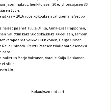
aan jäsenmaksut: henkilöjäsen 20 e, yhteisöjäsen 30
sjäsen 150 e.
 jatkaa v. 2016 vuosikokouksen valitsemana Seppo
sinaiset jäsenet Tuula Ollila, Anna-Liisa Happonen,
ainen valittiin kaksivuotiskaudeksi uudelleen, samoin
iset varajäsenet Veikko Huuskonen, Helga Ylönen,
 Raija Uhlbäck. Pertti Pasasen tilalle varajäseneksi
piosta.
 valittiin Marjo Valtanen, varalle Kaija Heiskanen.
 ei ollut
ksen klo
aja Kokouksen sihteeri