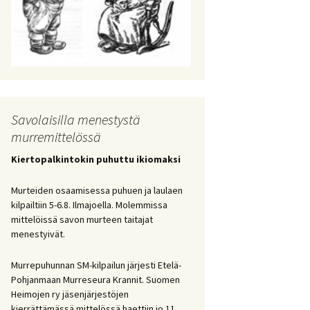
Savolaisilla menestystä
murremittelössä
Kiertopalkintokin puhuttu ikiomaksi
Murteiden osaamisessa puhuen ja laulaen
kilpailtiin 5-6.8. Ilmajoella. Molemmissa
mittelöissä savon murteen taitajat
menestyivät.
Murrepuhunnan SM-kilpailun järjesti Etelä-
Pohjanmaan Murreseura Krannit. Suomen
Heimojen ry jäsenjärjestöjen
kierrättämässä mittelössä haettiin jo 11.