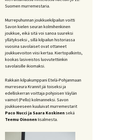
Suomen murremestaria.
Murrepuhunnan joukkuekilpailun voitti
Savon kielen seuran kolmihenkinen
joukkue, eikä sitä voi sanoa suureksi
yllätykseksi , sillä kilpailun historiassa
vuosina savolaiset ovat ottaneet
joukkuevoiton viisi kertaa. Kiertopalkinto,
kookas lasiveistos luovutettiinkin
savolaisille ikiomaksi.
Rakkain kilpakumppani Etelä-Pohjanmaan
murreseura Krannit jäi toiseksi ja
edelliskerran voittaja pohjoisen Väylän
vaimot (Pello) kolmanneksi. Savon
joukkueeseen kuuluivat murremestarit
Paco Nucci
ja Saara Koskinen
sekä
Teemu Oinonen
Iisalmesta.