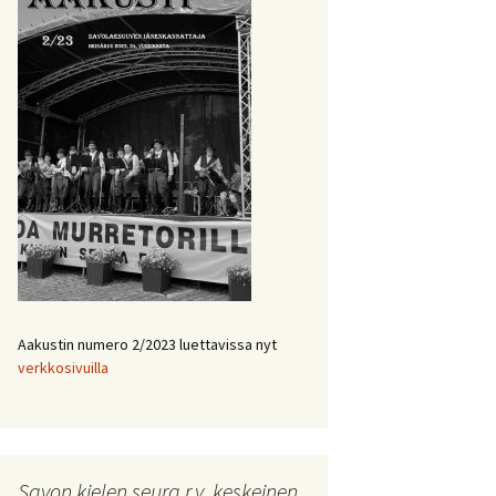
Aakustin numero 2/2023 luettavissa nyt
verkkosivuilla
Savon kielen seura r.y. keskeinen