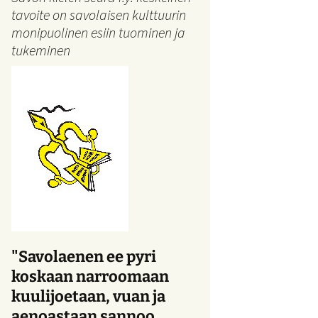
tavoite on savolaisen kulttuurin
monipuolinen esiin tuominen ja
tukeminen
"Savolaenen ee pyri
koskaan narroomaan
kuulijoetaan, vuan ja
aenoastaan sannoo