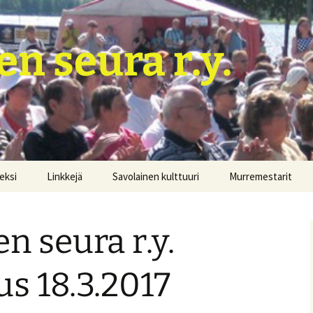
en seura r.y.
neksi
Linkkejä
Savolainen kulttuuri
Murremestarit
Hurtti-ukko Mikkelistä
korvasi itsensä kenraalin
n seura r.y.
Murtumatta murteen
puolesta
s 18.3.2017
Marseljeesi savolaisille ja
ranskalaisille