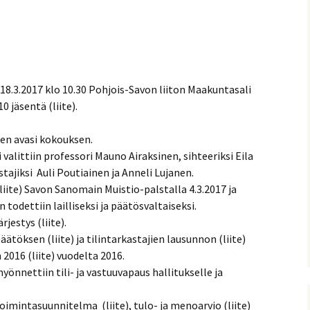
Savolaenen joolu-uatto
Jouko Pirskasen
Robinson Crusoe savoksi
 18.3.2017 klo 10.30 Pohjois-Savon liiton Maakuntasali
Muistomerkkejä
 jäsentä (liite).
Bertta Räsänen
n avasi kokouksen.
alittiin professori Mauno Airaksinen, sihteeriksi Eila
Savolainen merkkituote
Hanna Partanen ja
tajiksi Auli Poutiainen ja Anneli Lujanen.
kalakukko
iite) Savon Sanomain Muistio-palstalla 4.3.2017 ja
todettiin lailliseksi ja päätösvaltaiseksi.
Täs oes tämmönenj
väetös
jestys (liite).
äätöksen (liite) ja tilintarkastajien lausunnon (liite)
Savolaenen
2016 (liite) vuodelta 2016.
aatokeeninen rentootus
myönnettiin tili- ja vastuuvapaus hallitukselle ja
oimintasuunnitelma (liite), tulo- ja menoarvio (liite)