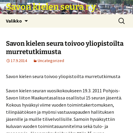
Siirry
Savon kielen seura r.y.
sisältöön
Haku:
Valikko
Savon kielen seura toivoo yliopistoilta
murretutkimusta
17.9.2014
Uncategorized
Savon kielen seura toivoo yliopistoilta murretutkimusta
Savon kielen seuran vuosikokoukseen 19.3. 2011 Pohjois-
Savon liiton Maakuntasalissa osallistui 15 seuran jäsentä.
Kokous hyväksyi viime vuoden toimintakertomuksen,
tilinpäätöksen ja myönsi vastuuvapauden hallituksen
jäsenille ja muille tilivelvollisille. Samoin hyväksyttiin
kuluvan vuoden toimintasuunnitelma sekä tulo- ja