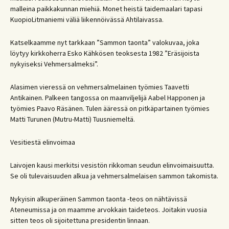
malleina paikkakunnan miehiä. Monet heistä taidemaalari tapasi
KuopioLitmaniemi väliä liikennöivässä Ahtilaivassa.
Katselkaamme nyt tarkkaan ”Sammon taonta” valokuvaa, joka
löytyy kirkkoherra Esko Kähkösen teoksesta 1982 ”Eräsijoista
nykyiseksi Vehmersalmeksi”.
Alasimen vieressä on vehmersalmelainen työmies Taavetti
Antikainen. Palkeen tangossa on maanviljelijä Aabel Happonen ja
työmies Paavo Räsänen. Tulen ääressä on pitkäpartainen työmies
Matti Turunen (Mutru-Matti) Tuusniemeltä.
Vesitiestä elinvoimaa
Laivojen kausi merkitsi vesistön rikkoman seudun elinvoimaisuutta.
Se oli tulevaisuuden alkua ja vehmersalmelaisen sammon takomista.
Nykyisin alkuperäinen Sammon taonta -teos on nähtävissä
Ateneumissa ja on maamme arvokkain taideteos. Joitakin vuosia
sitten teos oli sijoitettuna presidentin linnaan.