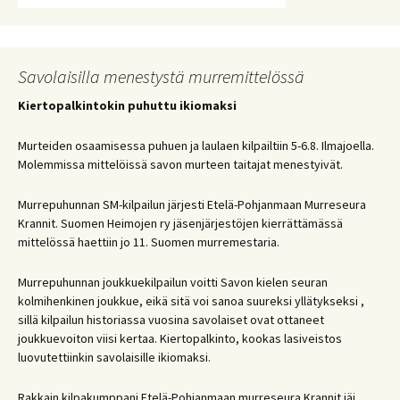
Savolaisilla menestystä murremittelössä
Kiertopalkintokin puhuttu ikiomaksi
Murteiden osaamisessa puhuen ja laulaen kilpailtiin 5-6.8. Ilmajoella.
Molemmissa mittelöissä savon murteen taitajat menestyivät.
Murrepuhunnan SM-kilpailun järjesti Etelä-Pohjanmaan Murreseura
Krannit. Suomen Heimojen ry jäsenjärjestöjen kierrättämässä
mittelössä haettiin jo 11. Suomen murremestaria.
Murrepuhunnan joukkuekilpailun voitti Savon kielen seuran
kolmihenkinen joukkue, eikä sitä voi sanoa suureksi yllätykseksi ,
sillä kilpailun historiassa vuosina savolaiset ovat ottaneet
joukkuevoiton viisi kertaa. Kiertopalkinto, kookas lasiveistos
luovutettiinkin savolaisille ikiomaksi.
Rakkain kilpakumppani Etelä-Pohjanmaan murreseura Krannit jäi