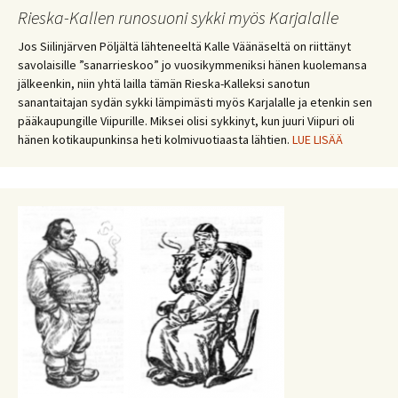
Rieska-Kallen runosuoni sykki myös Karjalalle
Jos Siilinjärven Pöljältä lähteneeltä Kalle Väänäseltä on riittänyt
savolaisille ”sanarrieskoo” jo vuosikymmeniksi hänen kuolemansa
jälkeenkin, niin yhtä lailla tämän Rieska-Kalleksi sanotun
sanantaitajan sydän sykki lämpimästi myös Karjalalle ja etenkin sen
pääkaupungille Viipurille. Miksei olisi sykkinyt, kun juuri Viipuri oli
hänen kotikaupunkinsa heti kolmivuotiaasta lähtien.
LUE LISÄÄ