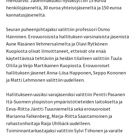
menoarvio. Jäsenmaksuksi hyväksyttiin 15 euroa
henkilöjäseneltä, 30 euroa yhteisöjäseneltä ja 150 euroa
kannatusjäseneltä.
Seuran puheenjohtajaksi valittiin professori Osmo
Hänninen. Erovuoroisista hallituksen varsinaisista jäsenistä
Aune Räsänen Vehmersalmelta ja Olavi Rytkönen
Kuopiosta olivat ilmoittaneet, etteivät ole enää
käytettävissä tehtäviin ja heidän tilalleen valittiin Tuula
Ollila ja Veijo Martikainen Kuopiosta. Erovuoroiset
hallituksen jäsenet Anna-Liisa Happonen, Seppo Kononen
ja Matti Lehmonen valittiin uudelleen.
Hallitukseen uusiksi varajäseniksi valittiin Pentti Pasanen
Itä-Suomen yliopiston ympäristötieteiden laitokselta ja
Eeva-Riitta Jäntti Tuusniemeltä sekä erovuoroiset
Marianna Falkenberg, Marja-Riitta Saastamoinen ja
rahastonhoitaja Raija Uhlbäck uudelleen.
Toiminnantarkastajaksi valittiin Sylvi Tiihonen ja varalle