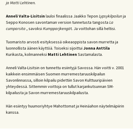
ja Matti Lehtinen.
Anneli Valta-Lisitsin
lauloi finaalissa Jaakko Tepon
Lypsykilpailun
ja
Seppo Konosen savontaman version tunnetusta tangosta
La
cumparsita
, savoksi
Kumpparjkengä
t. Ja voittohan sillä heltisi.
Tuomaristo arvosti esityksessä oikeaoppista savon murretta ja
luonnollista äänen käyttöä. Toiseksi sijoittui
Jonna Anttila
Kurikasta, kolmanneksi
Matti Lehtinen
Sastamalasta.
Anneli Valta-Lisitsin on tunnettu esiintyjä Savossa. Hän voitti v. 2001
kaikkein ensimmäisen Suomen murremestaruuskilpailun
Savonlinnassa, silloin kilpailu pidettiin Savon Kulttuuripäivien
yhteydessä. Sittemmin voittoja on tullut karjankutsunnan SM-
kilpailusta ja Savon murremestaruuskilpailusta.
Hän esiintyy huumoriyhtye Mahottomat ja Heinäahon näytelmäpiirin
kanssa.