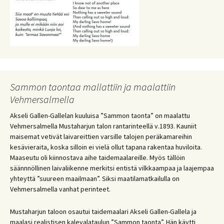
Sammon taontaa mallattiin ja maalattiin
Vehmersalmella
Akseli Gallen-Gallelan kuuluisa ”Sammon taonta” on maalattu
Vehmersalmella Mustaharjun talon rantarinteellä v.1893. Kauniit
maisemat vetivät laivareittien varsille talojen peräkamareihin
kesävieraita, koska silloin ei vielä ollut tapana rakentaa huviloita.
Maaseutu oli kiinnostava aihe taidemaalareille. Myös tällöin
säännnöllinen laivaliikenne merkitsi entistä vilkkaampaa ja laajempaa
yhteyttä ”suureen maailmaan”. Siksi maatilamatkailulla on
Vehmersalmella vanhat perinteet.
Mustaharjun taloon osautui taidemaalari Akseli Gallen-Gallela ja
maalasi realistisen kalevalataulun ”Sammon taonta”. Hän käytti