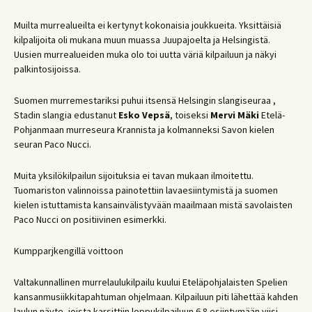
Muilta murrealueilta ei kertynyt kokonaisia joukkueita. Yksittäisiä
kilpalijoita oli mukana muun muassa Juupajoelta ja Helsingistä.
Uusien murrealueiden muka olo toi uutta väriä kilpailuun ja näkyi
palkintosijoissa.
Suomen murremestariksi puhui itsensä Helsingin slangiseuraa ,
Stadin slangia edustanut
Esko Vepsä
, toiseksi
Mervi Mäki
Etelä-
Pohjanmaan murreseura Krannista ja kolmanneksi Savon kielen
seuran Paco Nucci.
Muita yksilökilpailun sijoituksia ei tavan mukaan ilmoitettu.
Tuomariston valinnoissa painotettiin lavaesiintymistä ja suomen
kielen istuttamista kansainvälistyvään maailmaan mistä savolaisten
Paco Nucci on positiivinen esimerkki.
Kumpparjkengillä voittoon
Valtakunnallinen murrelaulukilpailu kuului Eteläpohjalaisten Spelien
kansanmusiikkitapahtuman ohjelmaan. Kilpailuun piti lähettää kahden
laulun näyte, joista karsittiin loppukilpailuun 6.8 esiintymään viisi