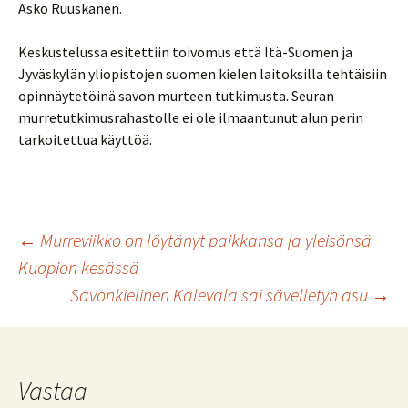
Asko Ruuskanen.
Keskustelussa esitettiin toivomus että Itä-Suomen ja
Jyväskylän yliopistojen suomen kielen laitoksilla tehtäisiin
opinnäytetöinä savon murteen tutkimusta. Seuran
murretutkimusrahastolle ei ole ilmaantunut alun perin
tarkoitettua käyttöä.
Artikkelien
←
Murreviikko on löytänyt paikkansa ja yleisönsä
Kuopion kesässä
Savonkielinen Kalevala sai sävelletyn asu
→
selaus
Vastaa