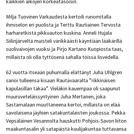
kaikkien aikojen korkeatasoisin.
Milja Tuovinen Varkaudesta kertoili runomitalla
ihmiselon eri puolista ja Terttu Rautiainen Tervosta
harharetkistä pikkuauton kuskina. Anneli Hujala
Siilinjärveltä muisteli värikkäästi käyntiään lääkärillä
suolivaivojen vuoksi ja Pirjo Kartano Kuopiosta taas,
millaista oli olla tyttösenä sahalla töissä Iisvedellä.
62 vuotta itseään puhumalla elättänyt Juha Uhlgren
sanoi tulleensa kisaan Rautavaaralta ”rikkinäisen
kapulasillan takaa”. Vieläkin kauempaa oli saapunut
muuruveteläissyntyinen Juha Mertanen, joka
Sastamalaan muuttaneena kertoi, millaista on elää
savolaisena jäyhien satakuntalaisten joukossa. Pekka
Vepsäläinen Vesannolta hauskutti Pohjois-Savon liiton
maakuntasalin yli satapäistä kuulijakuntaa tuttavansa