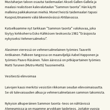
Mustaharjun taloon osautui taidemaalari Akseli Gallen-Gallela ja
maalasi realistisen kalevalataulun ”Sammon taonta”. Hän käytti
malleina paikkakunnan miehiä. Monet heistä taidemaalari tapasi
KuopioLitmaniemi väliä liikennöivässä Ahtilaivassa.
Katselkaamme nyt tarkkaan ”Sammon taonta” valokuvaa, joka
löytyy kirkkoherra Esko Kähkösen teoksesta 1982 ”Eräsijoista
nykyiseksi Vehmersalmeksi”.
Alasimen vieressä on vehmersalmelainen työmies Taavetti
Antikainen. Palkeen tangossa on maanviljelijä Aabel Happonen ja
työmies Paavo Räsänen. Tulen ääressä on pitkäpartainen työmies
Matti Turunen (Mutru-Matti) Tuusniemeltä.
Vesitiestä elinvoimaa
Laivojen kausi merkitsi vesistön rikkoman seudun elinvoimaisuutta.
Se oli tulevaisuuden alkua ja vehmersalmelaisen sammon takomista.
Nykyisin alkuperäinen Sammon taonta -teos on nähtävissä
Ateneumissa ja on maamme arvokkain taideteos. Joitakin vuosia