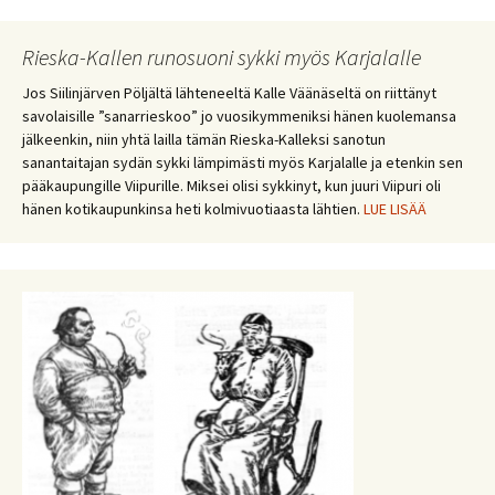
Rieska-Kallen runosuoni sykki myös Karjalalle
Jos Siilinjärven Pöljältä lähteneeltä Kalle Väänäseltä on riittänyt
savolaisille ”sanarrieskoo” jo vuosikymmeniksi hänen kuolemansa
jälkeenkin, niin yhtä lailla tämän Rieska-Kalleksi sanotun
sanantaitajan sydän sykki lämpimästi myös Karjalalle ja etenkin sen
pääkaupungille Viipurille. Miksei olisi sykkinyt, kun juuri Viipuri oli
hänen kotikaupunkinsa heti kolmivuotiaasta lähtien.
LUE LISÄÄ