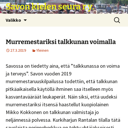
Siirry
Savon kielen seura r.y.
sisältöön
Haku:
Valikko
Murremestariksi talkkunan voimalla
27.3.2019
Yleinen
Savossa on tiedetty aina, että ”talkkunassa on voima
ja terveys”. Savon vuoden 2019
murremestaruuskilpailussa todettiin, että talkkunan
pitkäaikaisella käytöllä ihminen saa itselleen myös
kasvantavääräät leukaperät. Näin siksi, että uudeksi
murremestariksi itsensä haastellut kuopiolainen
Mikko Kokkonen on talkkunan valmistaja jo
neljännessä polvessa. Kurkiharjun Rantalan tilalla tätä
savolaista perinneherkkua on tehty yhtäjaksoisesti