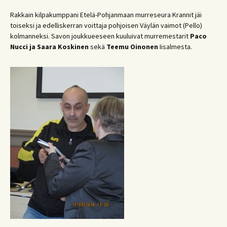
Rakkain kilpakumppani Etelä-Pohjanmaan murreseura Krannit jäi
toiseksi ja edelliskerran voittaja pohjoisen Väylän vaimot (Pello)
kolmanneksi. Savon joukkueeseen kuuluivat murremestarit
Paco
Nucci
ja Saara Koskinen
sekä
Teemu Oinonen
Iisalmesta.