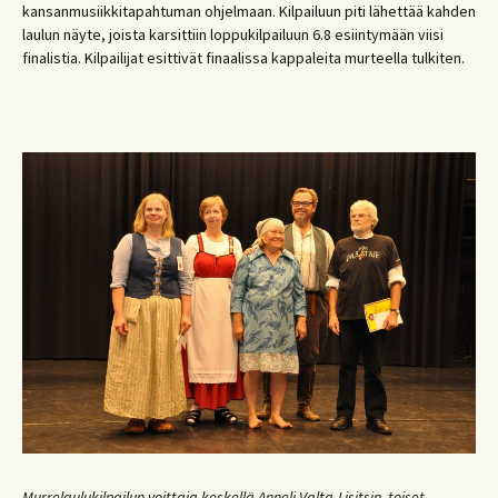
kansanmusiikkitapahtuman ohjelmaan. Kilpailuun piti lähettää kahden
laulun näyte, joista karsittiin loppukilpailuun 6.8 esiintymään viisi
finalistia. Kilpailijat esittivät finaalissa kappaleita murteella tulkiten.
Murrelaulukilpailun voittaja keskellä Anneli Valta-Lisitsin, toiset