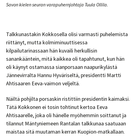
Savon kielen seuran varapuhernjohtaja Tuula Ollila.
Talkkunastakin Kokkosella olisi varmasti puhelemista
riittänyt, mutta kolmiminuuttisessa
kilpailutarinassaan hän kuvaili herkullisin
sanankääntein, mitä kaikkea oli tapahtunut, kun hän
oli käynyt ostamassa sianporsaan naapurikylästä
Jännevirralta Hannu Hyväriseltä, presidentti Martti
Ahtisaaren Eeva-vaimon veljeltä.
Näiltä pohjilta porsaskin ristittiin presidentin kaimaksi.
Tätä Kokkonen ei tosin tohtinut kertoa Eeva
Ahtisaarelle, joka oli hänelle myöhemmin soittanut ja
tilannut Mäntyniemeen Rantalan talkkunaa saatuaan
maistaa sitä muutaman kerran Kuopion-matkallaan.