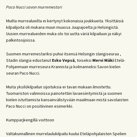
Paco Nucci savon murremestari
Muilta murrealueilta ei kertynyt kokonaisia joukkueita. Yksittäisiä
kilpalijoita oli mukana muun muassa Juupajoelta ja Helsingistä.
Uusien murrealueiden muka olo toi uutta väriä kilpailuun ja näkyi
palkintosijoissa.
Suomen murremestariksi puhui itsensä Helsingin slangiseuraa ,
Stadin slangia edustanut
Esko Vepsä
, toiseksi
Mervi Mäki
Etelä-
Pohjanmaan murreseura Krannista ja kolmanneksi Savon kielen
seuran Paco Nucci.
Muita yksilökilpailun sijoituksia ei tavan mukaan ilmoitettu.
Tuomariston valinnoissa painotettiin lavaesiintymistä ja suomen
kielen istuttamista kansainvälistyvään maailmaan mistä savolaisten
Paco Nucci on positiivinen esimerkki.
Kumpparjkengillä voittoon
Valtakunnallinen murrelaulukilpailu kuului Eteläpohjalaisten Spelien