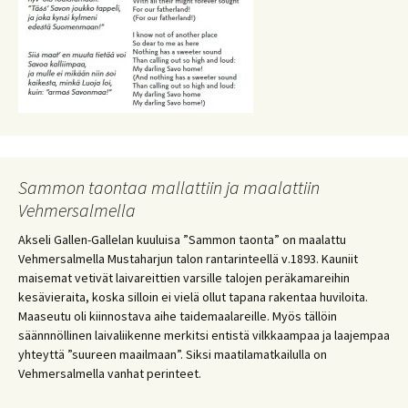
Sammon taontaa mallattiin ja maalattiin
Vehmersalmella
Akseli Gallen-Gallelan kuuluisa ”Sammon taonta” on maalattu
Vehmersalmella Mustaharjun talon rantarinteellä v.1893. Kauniit
maisemat vetivät laivareittien varsille talojen peräkamareihin
kesävieraita, koska silloin ei vielä ollut tapana rakentaa huviloita.
Maaseutu oli kiinnostava aihe taidemaalareille. Myös tällöin
säännnöllinen laivaliikenne merkitsi entistä vilkkaampaa ja laajempaa
yhteyttä ”suureen maailmaan”. Siksi maatilamatkailulla on
Vehmersalmella vanhat perinteet.