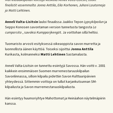
finalistit vasemmalta Jonna Anttila, Eila Korhonen, Juhani Lautamaja
ja Matti Lehtinen.
Anneli Valta-Lisitsin
lauloi finaalissa Jaakko Tepon
Lypsykilpailun
ja
Seppo Konosen savontaman version tunnetusta tangosta
La
cumparsita
, savoksi
Kumpparjkengä
t. Ja voittohan sillä heltisi.
Tuomaristo arvosti esityksessä oikeaoppista savon murretta ja
luonnollista äänen käyttöä. Toiseksi sijoittui
Jonna Anttila
Kurikasta, kolmanneksi
Matti Lehtinen
Sastamalasta.
Anneli Valta-Lisitsin on tunnettu esiintyjä Savossa. Hän voitti v. 2001
kaikkein ensimmäisen Suomen murremestaruuskilpailun
Savonlinnassa, silloin kilpailu pidettiin Savon Kulttuuripäivien
yhteydessä. Sittemmin voittoja on tullut karjankutsunnan SM-
kilpailusta ja Savon murremestaruuskilpailusta.
Hän esiintyy huumoriyhtye Mahottomat ja Heinäahon näytelmäpiirin
kanssa.