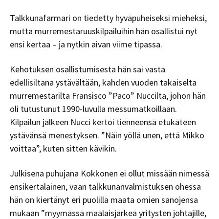
Talkkunafarmari on tiedetty hyväpuheiseksi mieheksi,
mutta murremestaruuskilpailuihin hän osallistui nyt
ensi kertaa – ja nytkin aivan viime tipassa.
Kehotuksen osallistumisesta hän sai vasta
edellisiltana ystävältään, kahden vuoden takaiselta
murremestarilta Fransisco ”Paco” Nuccilta, johon hän
oli tutustunut 1990-luvulla messumatkoillaan.
Kilpailun jälkeen Nucci kertoi tienneensä etukäteen
ystävänsä menestyksen. ”Näin yöllä unen, että Mikko
voittaa”, kuten sitten kävikin.
Julkisena puhujana Kokkonen ei ollut missään nimessä
ensikertalainen, vaan talkkunanvalmistuksen ohessa
hän on kiertänyt eri puolilla maata omien sanojensa
mukaan ”myymässä maalaisjärkeä yritysten johtajille,