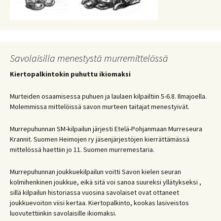
Savolaisilla menestystä murremittelössä
Kiertopalkintokin puhuttu ikiomaksi
Murteiden osaamisessa puhuen ja laulaen kilpailtiin 5-6.8. Ilmajoella.
Molemmissa mittelöissä savon murteen taitajat menestyivät.
Murrepuhunnan SM-kilpailun järjesti Etelä-Pohjanmaan Murreseura
Krannit. Suomen Heimojen ry jäsenjärjestöjen kierrättämässä
mittelössä haettiin jo 11. Suomen murremestaria.
Murrepuhunnan joukkuekilpailun voitti Savon kielen seuran
kolmihenkinen joukkue, eikä sitä voi sanoa suureksi yllätykseksi ,
sillä kilpailun historiassa vuosina savolaiset ovat ottaneet
joukkuevoiton viisi kertaa. Kiertopalkinto, kookas lasiveistos
luovutettiinkin savolaisille ikiomaksi.