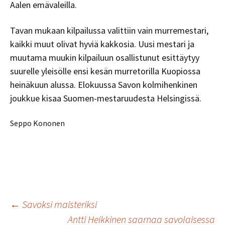
Aalen emävaleilla.
Tavan mukaan kilpailussa valittiin vain murremestari,
kaikki muut olivat hyviä kakkosia. Uusi mestari ja
muutama muukin kilpailuun osallistunut esittäytyy
suurelle yleisölle ensi kesän murretorilla Kuopiossa
heinäkuun alussa. Elokuussa Savon kolmihenkinen
joukkue kisaa Suomen-mestaruudesta Helsingissä.
Seppo Kononen
Artikkelien
←
Savoksi maisteriksi
Antti Heikkinen saarnaa savolaisessa